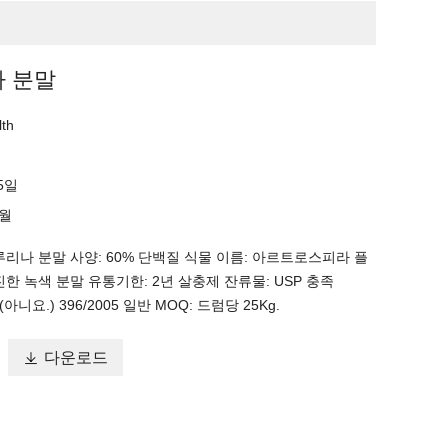
 분말
lth
15일
/월
루리나 분말 사양: 60% 단백질 식물 이름: 아르트로스피라 플
진한 녹색 분말 유통기한: 2년 살충제 잔류물: USP 충족
 (아니요.) 396/2005 일반 MOQ: 드럼당 25Kg.

다운로드