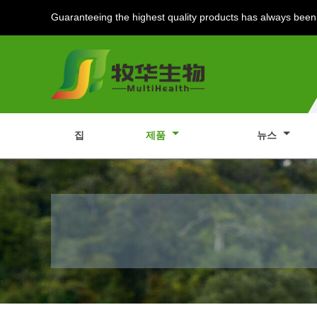
Guaranteeing the highest quality products has always been 
집
제품
뉴스