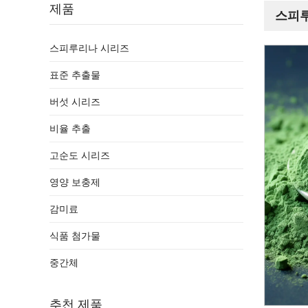
제품
스피
스피루리나 시리즈
표준 추출물
버섯 시리즈
비율 추출
고순도 시리즈
영양 보충제
감미료
식품 첨가물
중간체
추천 제품