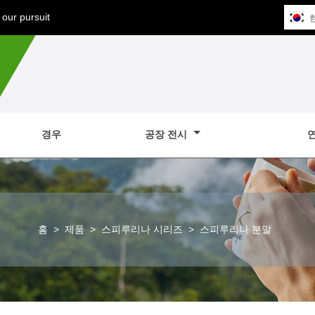
our pursuit
경우
공장 전시
홈
>
제품
>
스피루리나 시리즈
>
스피루리나 분말