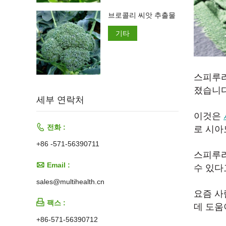
브로콜리 씨앗 추출물
기타
스피루리
졌습니다
세부 연락처
이것은

전화 :
로 시아
+86 -571-56390711
스피루

Email :
수 있다
sales@multihealth.cn
요즘 사

팩스 :
데 도움
+86-571-56390712