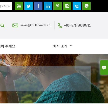








한국어




sales@multihealth.cn
+86 -571-56390711
연락 주세요.
회사 소개
