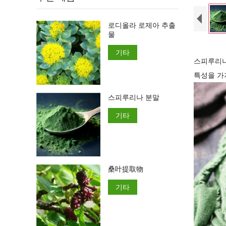
로디올라 로제아 추출
물
기타
스피루리나
특성을 가
스피루리나 분말
기타
桑叶提取物
기타