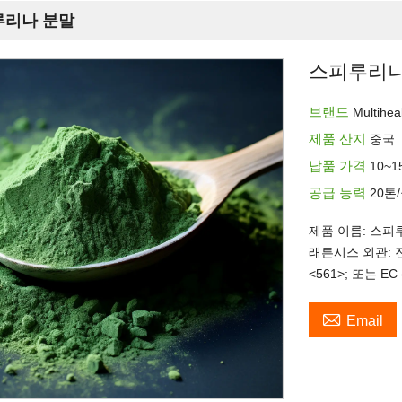
루리나 분말
스피루리나
브랜드
Multihea
제품 산지
중국
납품 가격
10~
공급 능력
20톤
제품 이름: 스피
래튼시스 외관: 
<561>; 또는 EC

Email