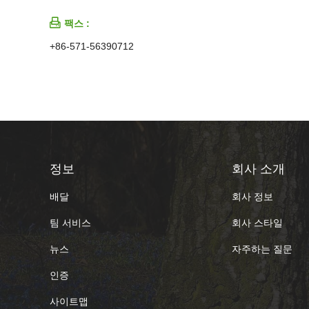

팩스 :
+86-571-56390712
정보
회사 소개
배달
회사 정보
팀 서비스
회사 스타일
뉴스
자주하는 질문
인증
사이트맵