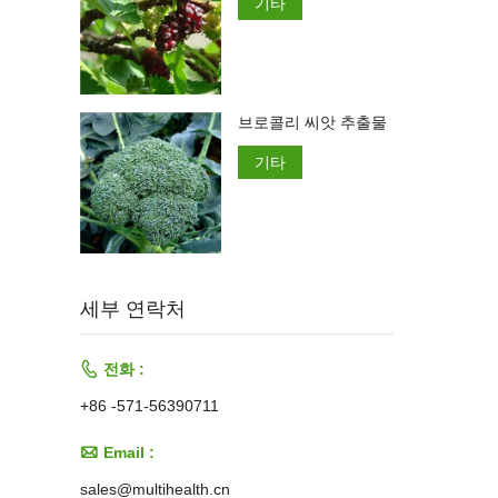
기타
브로콜리 씨앗 추출물
기타
세부 연락처

전화 :
+86 -571-56390711

Email :
sales@multihealth.cn