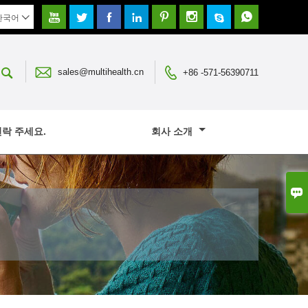








한국어




sales@multihealth.cn
+86 -571-56390711
연락 주세요.
회사 소개
