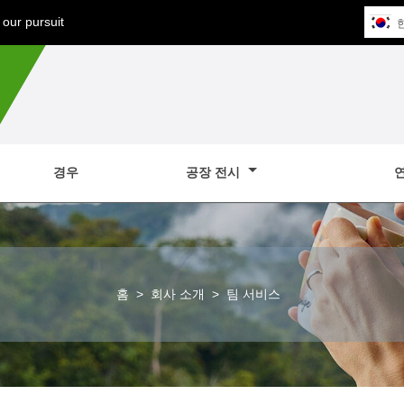
our pursuit
경우
공장 전시
홈
>
회사 소개
>
팀 서비스