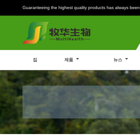
Guaranteeing the highest quality products has always been 
집
제품
뉴스