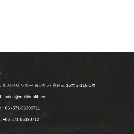
촉
:
항저우시 위항구 중타이가 환원로 16호 2-116-1호
 :
sales@multihealth.cn
:
+86 -571-56390711
:
+86-571-56390712