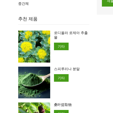
제
중간체
추천 제품
로디올라 로제아 추출
물
기타
스피루리나 분말
기타
桑叶提取物